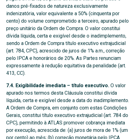
danos pré-fixados de natureza exclusivamente
indenizatória, valor equivalente a 50% (cinquenta por
cento) do volume comprometido a terceiro, apurado pelo
preço unitário da Ordem de Compra. O valor constitui
dívida líquida, certa e exigível desde o inadimplemento,
sendo a Ordem de Compra título executivo extrajudicial
(art. 784, CPC), acrescido de juros de 1% a.m., correção
pelo IPCA e honorários de 20%. As Partes renunciam
expressamente à redução equitativa da penalidade (art.
413, CC).
7.4. Exigibilidade imediata – título executivo.
O valor
apurado nos termos desta Cláusula constitui dívida
líquida, certa e exigível desde a data do inadimplemento.
A Ordem de Compra, em conjunto com estas Condições
Gerais, constitui título executivo extrajudicial (art. 784 do
CPC), permitindo à ATLAS promover cobrança imediata
por execução, acrescida de: (a) juros de mora de 1% (um
por cento) ao mês; (b) correção monetária pelo IPCA